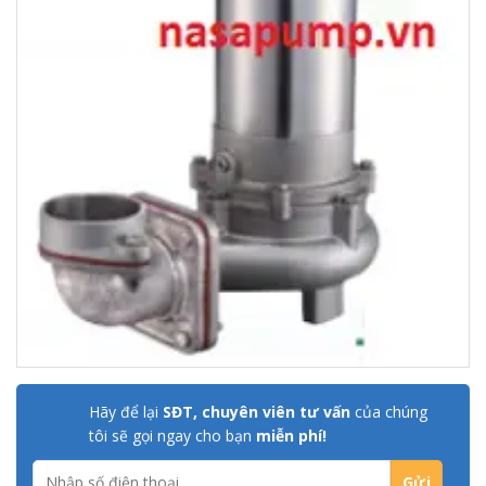
Hãy để lại
SĐT, chuyên viên tư vấn
của chúng
tôi sẽ gọi ngay cho bạn
miễn phí!