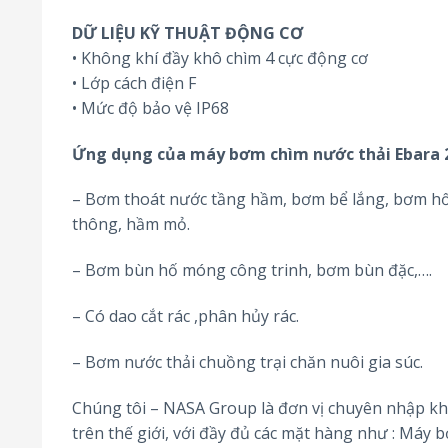
DỮ LIỆU KỸ THUẬT ĐỘNG CƠ
• Không khí đầy khô chìm 4 cực động cơ
• Lớp cách điện F
• Mức độ bảo vệ IP68
Ứng dụng của máy bơm chìm nước thải Ebara 
– Bơm thoát nước tầng hầm, bơm bể lắng, bơm hố 
thông, hầm mỏ.
– Bơm bùn hố móng công trinh, bơm bùn đặc,….
– Có dao cắt rác ,phân hủy rác.
– Bơm nước thải chuồng trại chăn nuôi gia súc.
Chúng tôi – NASA Group là đơn vị chuyên nhập k
trên thế giới, với đầy đủ các mặt hàng như : Má