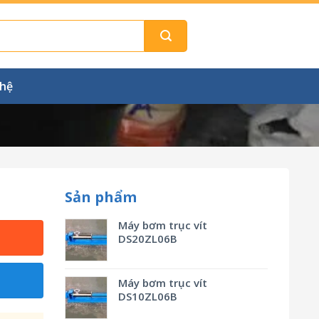
 hệ
Sản phẩm
Máy bơm trục vít
DS20ZL06B
Máy bơm trục vít
DS10ZL06B