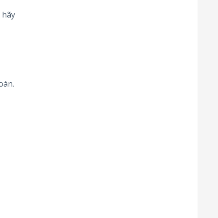
 hãy
oán.