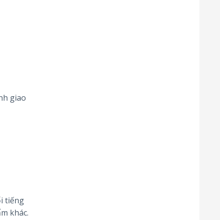
nh giao
i tiếng
ẩm khác.