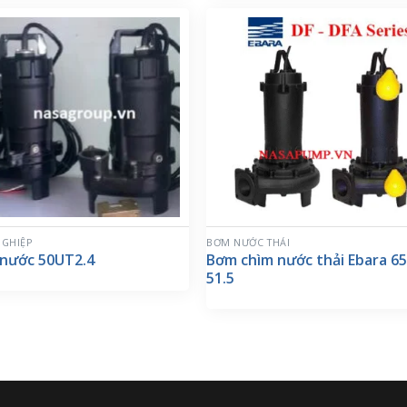
GHIỆP
BƠM NƯỚC THẢI
nước 50UT2.4
Bơm chìm nước thải Ebara 6
51.5