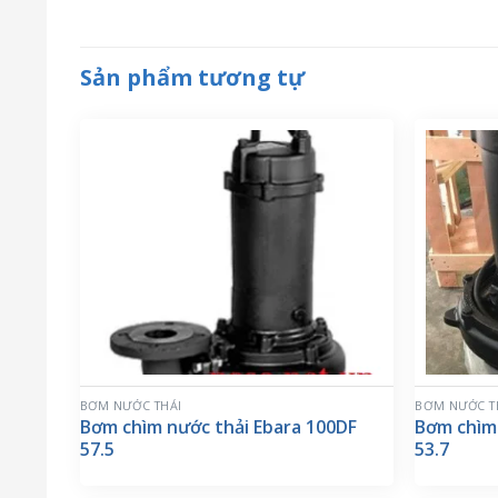
Sản phẩm tương tự
BƠM NƯỚC THẢI
BƠM NƯỚC T
Bơm chìm nước thải Ebara 100DF
Bơm chìm 
57.5
53.7