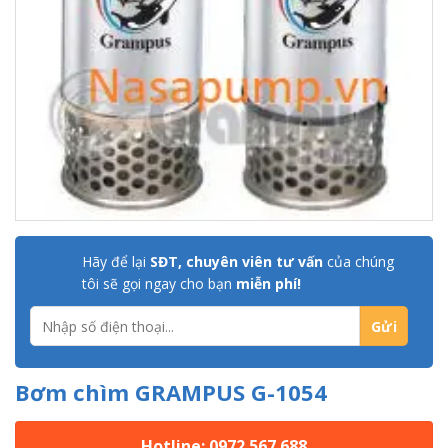
Hãy để lại
SĐT, chuyên viên tư vấn
của chúng
tôi sẽ gọi ngay cho bạn
miễn phí!
Bơm chìm GRAMPUS G-1054
Hotline: 0972 567 688