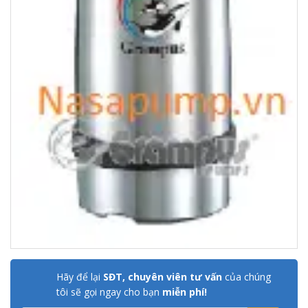
Hãy để lại
SĐT, chuyên viên tư vấn
của chúng
tôi sẽ gọi ngay cho bạn
miễn phí!