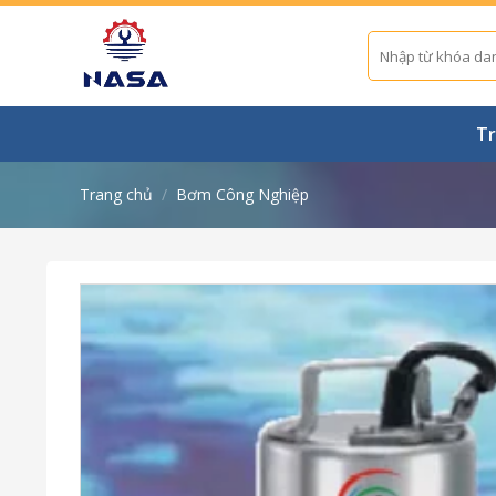
Skip
to
Tìm
kiếm:
content
Tr
Trang chủ
/
Bơm Công Nghiệp