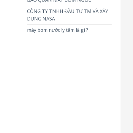
BẢO QUẢN MÁY BƠM NƯỚC
CÔNG TY TNHH ĐẦU TƯ TM VÀ XÂY
DỰNG NASA
máy bơm nước ly tâm là gì ?