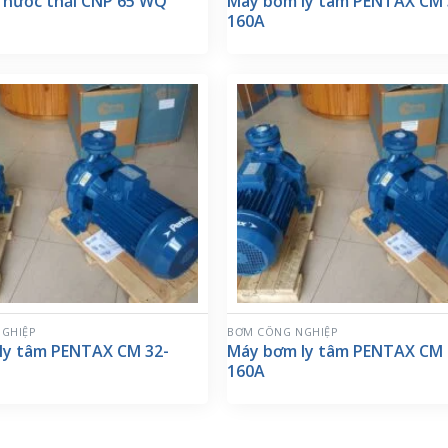
 nước thải CNP 65 WQ
Máy bơm ly tâm PENTAX CM 
160A
GHIỆP
BƠM CÔNG NGHIỆP
ly tâm PENTAX CM 32-
Máy bơm ly tâm PENTAX CM 
160A