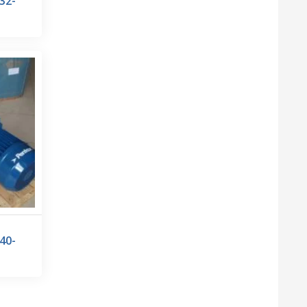
32-
40-