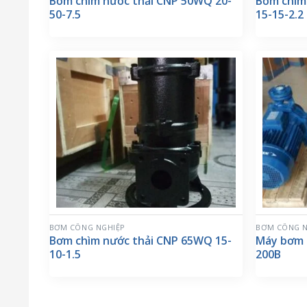
Bơm chìm nước thải CNP 50WQ 20-
Bơm chìm
50-7.5
15-15-2.2
BƠM CÔNG NGHIỆP
BƠM CÔNG N
Bơm chìm nước thải CNP 65WQ 15-
Máy bơm 
10-1.5
200B