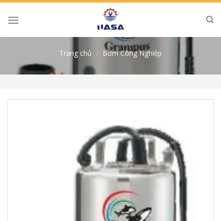
Skip
to
content
Trang chủ
/
Bơm Công Nghiệp