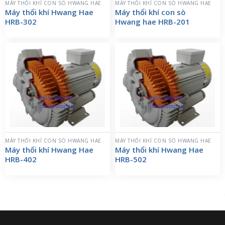
MÁY THỔI KHÍ CON SÒ HWANG HAE
MÁY THỔI KHÍ CON SÒ HWANG HAE
Máy thổi khí Hwang Hae
Máy thổi khí con sò
HRB-302
Hwang hae HRB-201
MÁY THỔI KHÍ CON SÒ HWANG HAE
MÁY THỔI KHÍ CON SÒ HWANG HAE
Máy thổi khí Hwang Hae
Máy thổi khí Hwang Hae
HRB-402
HRB-502