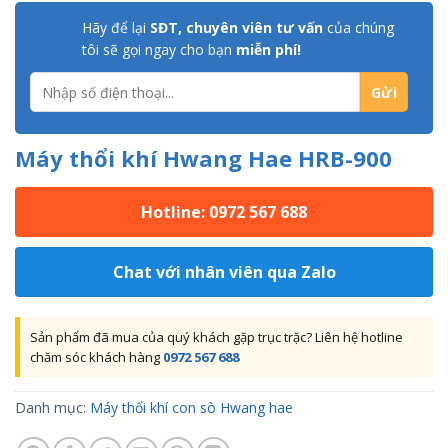
Hãy để lại
SĐT, chuyên viên tư vấn
của chúng
tôi sẽ gọi ngay cho bạn
miễn phí!
Máy thổi khí Hwang Hae HRB-900
Hotline: 0972 567 688
Chat với nhân viên qua Zalo
Sản phẩm đã mua của quý khách gặp trục trặc? Liên hệ hotline
chăm sóc khách hàng
0972 567 688
Danh mục:
Máy thổi khí con sò Hwang hae