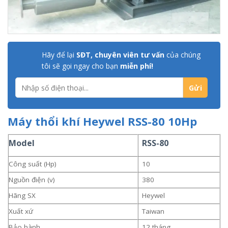
Hãy để lại
SĐT, chuyên viên tư vấn
của chúng
tôi sẽ gọi ngay cho bạn
miễn phí!
Máy thổi khí Heywel RSS-80 10Hp
Model
RSS-80
Công suất (Hp)
10
Nguồn điện (v)
380
Hãng SX
Heywel
Xuất xứ
Taiwan
Bảo hành
12 tháng