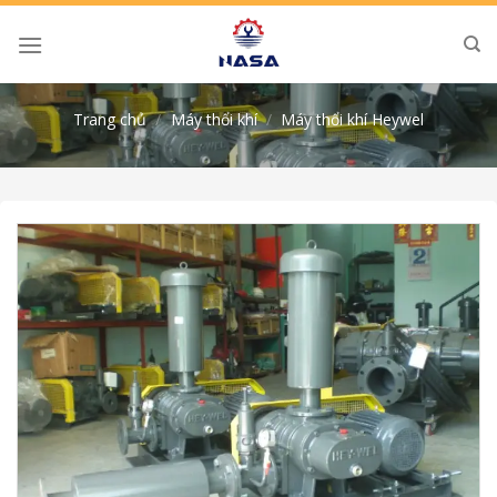
Skip
to
content
Trang chủ
/
Máy thổi khí
/
Máy thổi khí Heywel