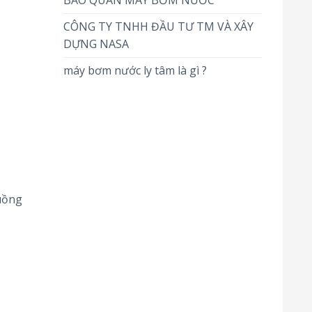
BẢO QUẢN MÁY BƠM NƯỚC
CÔNG TY TNHH ĐẦU TƯ TM VÀ XÂY
DỰNG NASA
máy bơm nước ly tâm là gì ?
uồng