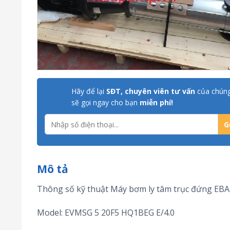
Hãy để lại
SĐT, chuyên viên tư vấn
của chúng
sẽ gọi ngay cho bạn
miễn phí!
Mô tả
Thông số kỹ thuật Máy bơm ly tâm trục đứng EB
Model: EVMSG 5 20F5 HQ1BEG E/4.0