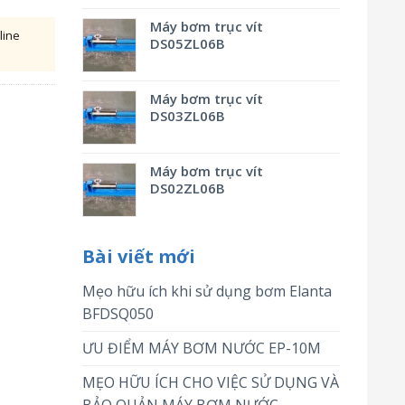
Máy bơm trục vít
line
DS05ZL06B
Máy bơm trục vít
DS03ZL06B
Máy bơm trục vít
DS02ZL06B
Bài viết mới
Mẹo hữu ích khi sử dụng bơm Elanta
BFDSQ050
ƯU ĐIỂM MÁY BƠM NƯỚC EP-10M
MẸO HỮU ÍCH CHO VIỆC SỬ DỤNG VÀ