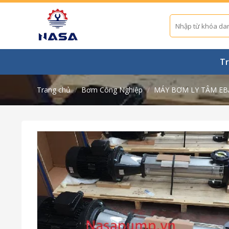
Skip
to
Tìm
kiếm:
content
Tr
Trang chủ
/
Bơm Công Nghiệp
/
MÁY BƠM LY TÂM EB