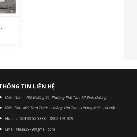
-
THÔNG TIN LIÊN HỆ
Miền Nam:
480 Đường 51, Phường Phú Tân, TP Bình Dương
Miền Bắc:
465 Tam Trinh – Hoàng Văn Thụ – Hoàng Mai – Hà Nội
Hotline: 024 33 52 3333 | 0902 191 979
Email: Nasa2979@gmail.com