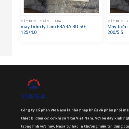
MÁY BƠM LY TÂM EBARA
MÁY BƠM LY
máy bơm ly tâm EBARA 3D 50-
Máy bơm 
125/4.0
200/5.5
Công ty cổ phần VN Nasa là nhà nhập khẩu và phân phối m
thiết bị điện cơ, cơ khí số 1 tại Việt Nam. Với bề dày kinh 
trong lĩnh vực này, Nasa tự hào là thương hiệu tin dùng c