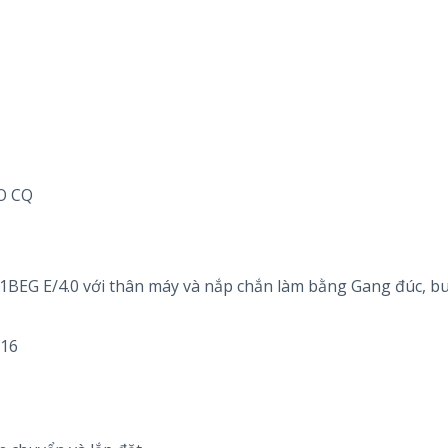
CO CQ
EG E/4.0 với thân máy và nắp chắn làm bằng Gang đúc, b
316