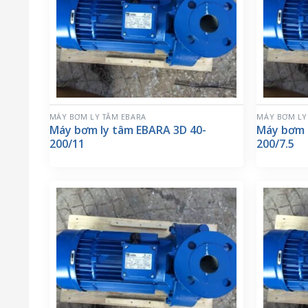
MÁY BƠM LY TÂM EBARA
MÁY BƠM LY
Máy bơm ly tâm EBARA 3D 40-
Máy bơm 
200/11
200/7.5