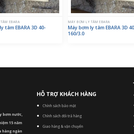
 TÂM EBARA
MÁY BƠM LY TÂM EBARA
ly tâm EBARA 3D 40-
Máy bơm ly tâm EBARA 3D 40
160/3.0
HỖ TRỢ KHÁCH HÀNG
Chính sách bảo mật
áy bơm
nước,
Chính sách đổi trả hàng
nghiệm 15 năm
Giao hàng & vận chuyển
ủa hàng ngàn