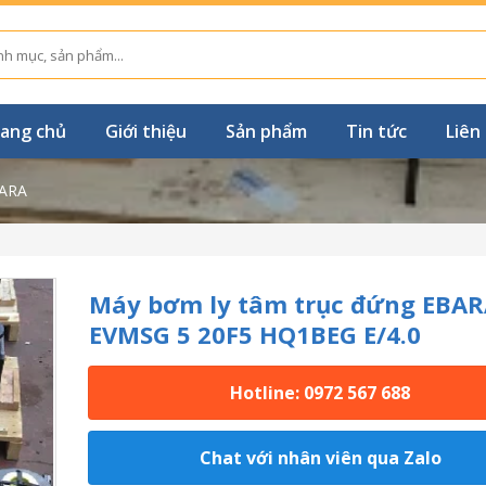
ang chủ
Giới thiệu
Sản phẩm
Tin tức
Liên
ARA
Máy bơm ly tâm trục đứng EBAR
EVMSG 5 20F5 HQ1BEG E/4.0
Hotline: 0972 567 688
Chat với nhân viên qua Zalo