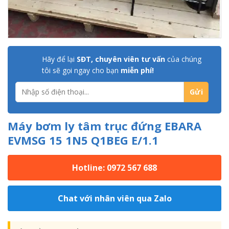
Hãy để lại
SĐT, chuyên viên tư vấn
của chúng
tôi sẽ gọi ngay cho bạn
miễn phí!
Máy bơm ly tâm trục đứng EBARA
EVMSG 15 1N5 Q1BEG E/1.1
Hotline: 0972 567 688
Chat với nhân viên qua Zalo