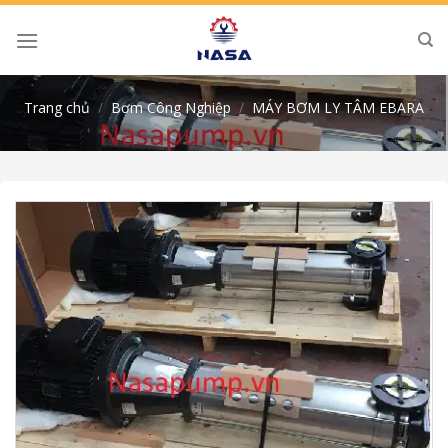
Skip
to
content
Trang chủ
/
Bơm Công Nghiệp
/
MÁY BƠM LY TÂM EBARA