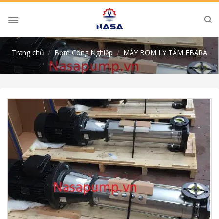
Skip
to
content
Trang chủ
/
Bơm Công Nghiệp
/
MÁY BƠM LY TÂM EBARA