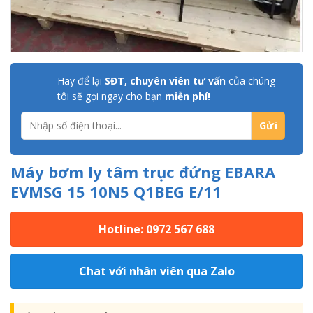
Hãy để lại
SĐT, chuyên viên tư vấn
của chúng
tôi sẽ gọi ngay cho bạn
miễn phí!
Máy bơm ly tâm trục đứng EBARA
EVMSG 15 10N5 Q1BEG E/11
Hotline: 0972 567 688
Chat với nhân viên qua Zalo