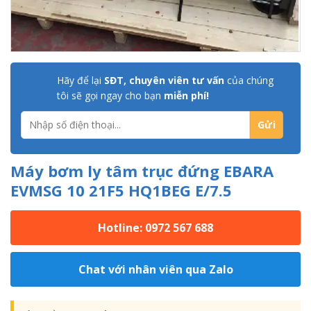
Hãy để lại
SĐT, chuyên viên tư vấn
của chúng
tôi sẽ gọi ngay cho bạn
miễn phí!
Máy bơm ly tâm trục đứng EBARA
EVMSG 10 21F5 HQ1BEG E/7.5
Hotline: 0972 567 688
Chat với nhân viên qua Zalo