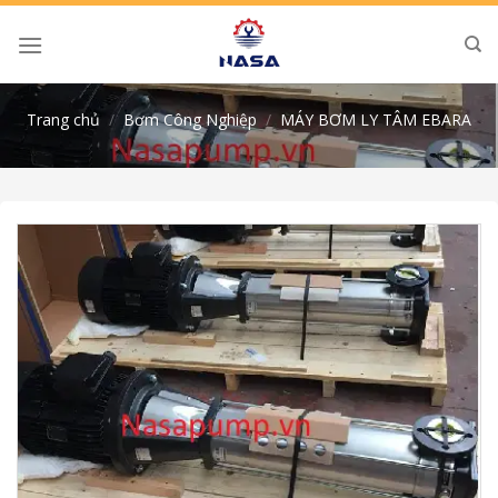
Skip
to
content
Trang chủ
/
Bơm Công Nghiệp
/
MÁY BƠM LY TÂM EBARA