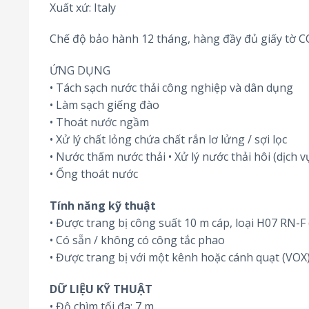
Xuất xứ: Italy
Chế độ bảo hành 12 tháng, hàng đầy đủ giấy tờ 
ỨNG DỤNG
• Tách sạch nước thải công nghiệp và dân dụng
• Làm sạch giếng đào
• Thoát nước ngầm
• Xử lý chất lỏng chứa chất rắn lơ lửng / sợi lọc
• Nước thấm nước thải • Xử lý nước thải hôi (dịch vụ
• Ống thoát nước
Tính năng kỹ thuật
• Được trang bị công suất 10 m cáp, loại H07 RN-F 
• Có sẵn / không có công tắc phao
• Được trang bị với một kênh hoặc cánh quạt (VOX)
DỮ LIỆU KỸ THUẬT
• Độ chìm tối đa: 7 m