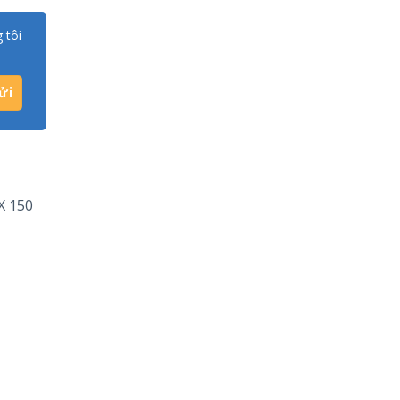
 tôi
X 150