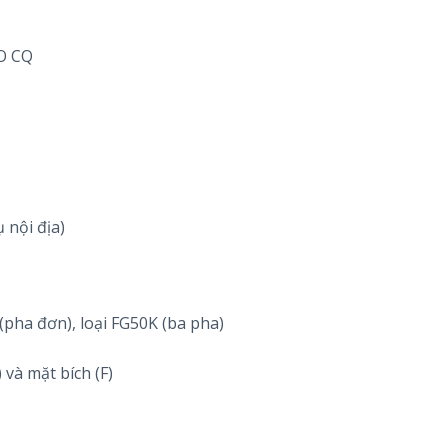
CO CQ
 nội địa)
(pha đơn), loại FG50K (ba pha)
 và mặt bích (F)