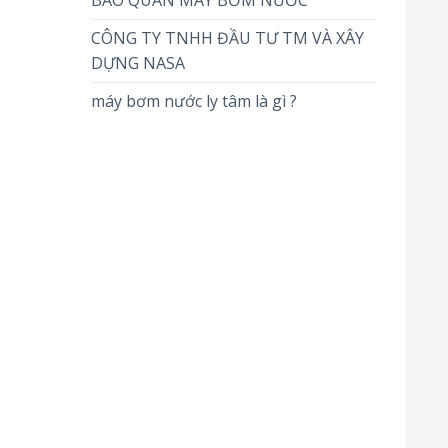
BẢO QUẢN MÁY BƠM NƯỚC
CÔNG TY TNHH ĐẦU TƯ TM VÀ XÂY
DỰNG NASA
máy bơm nước ly tâm là gì ?