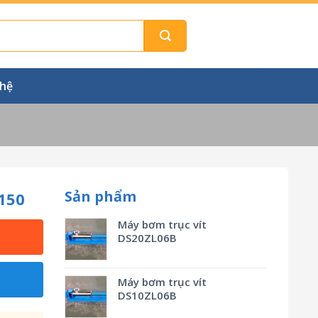
 hệ
Sản phẩm
150
Máy bơm trục vít
DS20ZL06B
Máy bơm trục vít
DS10ZL06B