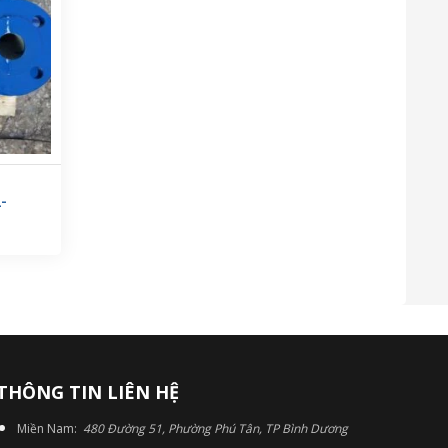
-
THÔNG TIN LIÊN HỆ
Miền Nam:
480 Đường 51, Phường Phú Tân, TP Bình Dương