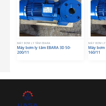
MÁY BƠM LY TÂM EBARA
MÁY BƠM LY
Máy bơm ly tâm EBARA 3D 50-
Máy bơm 
200/11
160/11