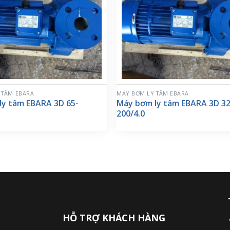
 TÂM EBARA
MÁY BƠM LY TÂM EBARA
ly tâm EBARA 3D 65-
Máy bơm ly tâm EBARA 3D 32
200/4.0
HỖ TRỢ KHÁCH HÀNG