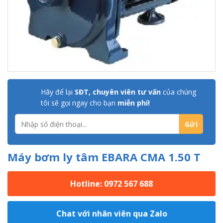
Hãy để lại
SĐT, chuyên viên tư vấn
của chúng
tôi sẽ gọi ngay cho bạn
miễn phí!
Máy bơm ly tâm EBARA CMA 1.50 T
Hotline: 0972 567 688
Chat với nhân viên qua Zalo