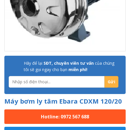
Hãy để lại
SĐT, chuyên viên tư vấn
của chúng
tôi sẽ gọi ngay cho bạn
miễn phí!
Máy bơm ly tâm Ebara CDXM 120/20
Hotline: 0972 567 688