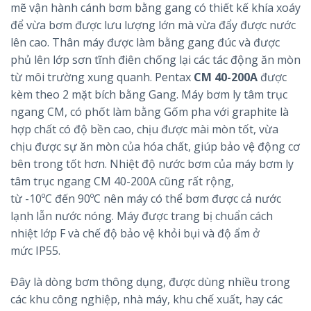
mẽ vận hành cánh bơm bằng gang có thiết kế khía xoáy
để vừa bơm được lưu lượng lớn mà vừa đẩy được nước
lên cao. Thân máy được làm bằng gang đúc và được
phủ lên lớp sơn tĩnh điên chống lại các tác động ăn mòn
từ môi trường xung quanh. Pentax
CM 40-200A
được
kèm theo 2 mặt bích bằng Gang. Máy bơm ly tâm trục
ngang CM, có phốt làm bằng Gốm pha với graphite là
hợp chất có độ bền cao, chịu được mài mòn tốt, vừa
chịu được sự ăn mòn của hóa chất, giúp bảo vệ động cơ
bên trong tốt hơn. Nhiệt độ nước bơm của máy bơm ly
tâm trục ngang CM 40-200A cũng rất rộng,
từ -10ºC đến 90ºC nên máy có thể bơm được cả nước
lạnh lẫn nước nóng. Máy được trang bị chuẩn cách
nhiệt lớp F và chế độ bảo vệ khỏi bụi và độ ẩm ở
mức IP55.
Đây là dòng bơm thông dụng, được dùng nhiều trong
các khu công nghiệp, nhà máy, khu chế xuất, hay các