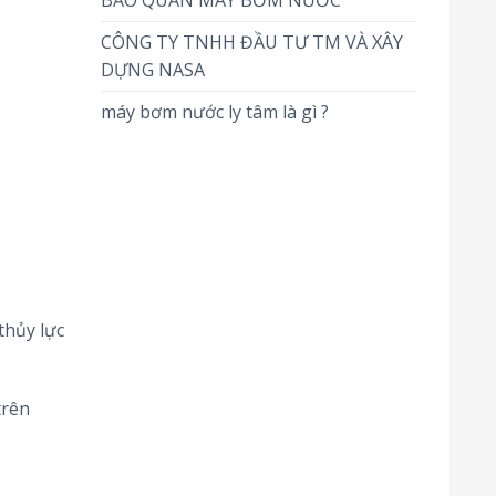
BẢO QUẢN MÁY BƠM NƯỚC
CÔNG TY TNHH ĐẦU TƯ TM VÀ XÂY
DỰNG NASA
máy bơm nước ly tâm là gì ?
thủy lực
trên