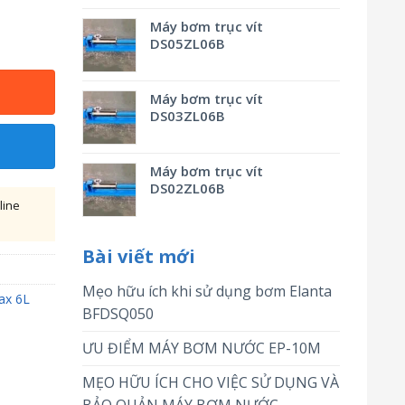
Máy bơm trục vít
DS05ZL06B
Máy bơm trục vít
DS03ZL06B
Máy bơm trục vít
DS02ZL06B
line
Bài viết mới
Mẹo hữu ích khi sử dụng bơm Elanta
ax 6L
BFDSQ050
ƯU ĐIỂM MÁY BƠM NƯỚC EP-10M
MẸO HỮU ÍCH CHO VIỆC SỬ DỤNG VÀ