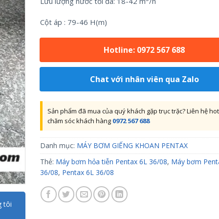
Lưu lượng nước tối đa: 18-42 m
/h
Cột áp : 79-46 H(m)
Hotline: 0972 567 688
Chat với nhân viên qua Zalo
Sản phẩm đã mua của quý khách gặp trục trặc? Liên hệ hot
chăm sóc khách hàng
0972 567 688
Danh mục:
MÁY BƠM GIẾNG KHOAN PENTAX
Thẻ:
Máy bơm hỏa tiễn Pentax 6L 36/08
,
Máy bơm Pent
36/08
,
Pentax 6L 36/08
 tôi