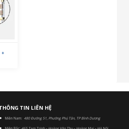
 +
THÔNG TIN LIÊN HỆ
Miền Nam:
480 Đường 51, Phường Phú Tân, TP Bình Dương
Miền Bắc:
465 Tam Trinh – Hoàng Văn Thụ – Hoàng Mai – Hà Nội