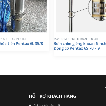
ẾNG KHOAN PENTAX
MÁY BƠM GIẾNG KHOAN PENTAX
ỏa tiễn Pentax 6L 35/8
Bơm chìm giếng khoan 6 Inch
Động cơ Pentax 6S 70 – 9
HỖ TRỢ KHÁCH HÀNG
Chính sách bảo mật