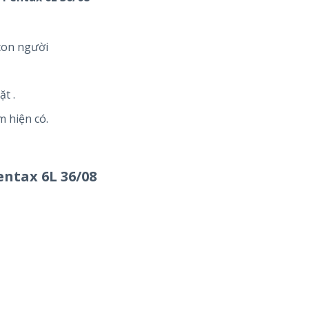
 con người
t .
m hiện có.
ntax 6L 36/08