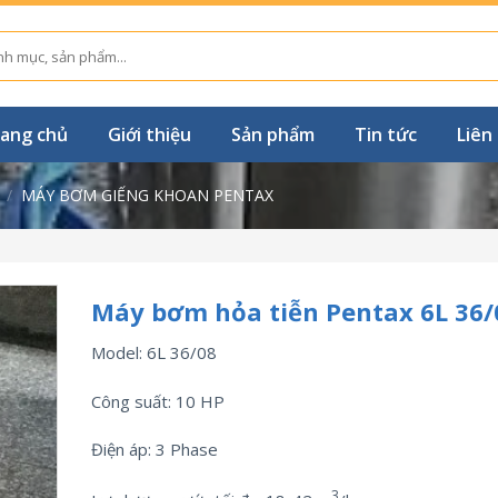
ang chủ
Giới thiệu
Sản phẩm
Tin tức
Liên
/
MÁY BƠM GIẾNG KHOAN PENTAX
Máy bơm hỏa tiễn Pentax 6L 36/
Model: 6L 36/08
Công suất: 10 HP
Điện áp: 3 Phase
3