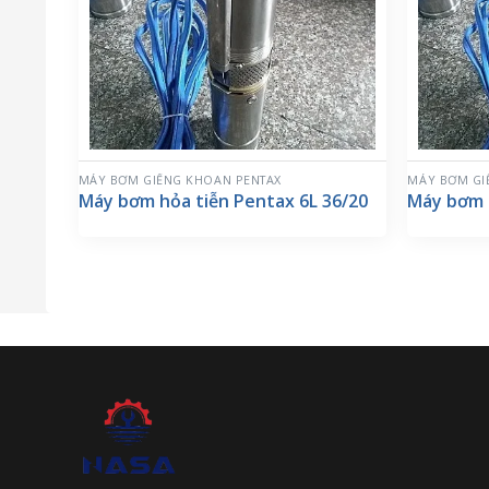
MÁY BƠM GIẾNG KHOAN PENTAX
MÁY BƠM GI
Máy bơm hỏa tiễn Pentax 6L 36/20
Máy bơm h