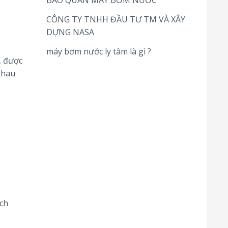
BẢO QUẢN MÁY BƠM NƯỚC
CÔNG TY TNHH ĐẦU TƯ TM VÀ XÂY
DỰNG NASA
máy bơm nước ly tâm là gì ?
, được
nhau
ích