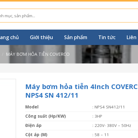
ang chủ
Giới thiệu
Sản phẩm
Tin tức
Liên
/
MÁY BƠM HỎA TIỄN COVERCO
Máy bơm hỏa tiễn 4Inch COVER
NPS4 SN 412/11
Model
: NPS4 SN412/11
Công suất (Hp/KW)
: 3HP
Điện áp
: 220V- 380V – 50Hz
Cột áp (M)
: 58 – 11