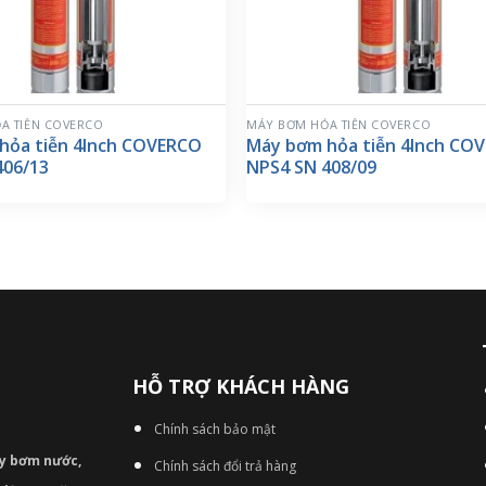
A TIỄN COVERCO
MÁY BƠM HỎA TIỄN COVERCO
hỏa tiễn 4Inch COVERCO
Máy bơm hỏa tiễn 4Inch CO
406/13
NPS4 SN 408/09
HỖ TRỢ KHÁCH HÀNG
Chính sách bảo mật
áy bơm
nước,
Chính sách đổi trả hàng