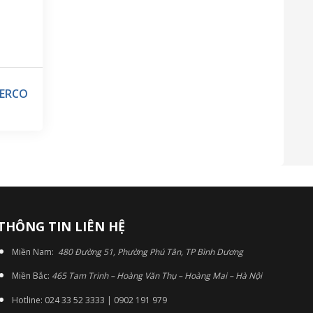
VERCO
THÔNG TIN LIÊN HỆ
Miền Nam:
480 Đường 51, Phường Phú Tân, TP Bình Dương
Miền Bắc:
465 Tam Trinh – Hoàng Văn Thụ – Hoàng Mai – Hà Nội
Hotline: 024 33 52 3333 | 0902 191 979