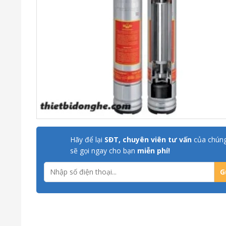
Hãy để lại
SĐT, chuyên viên tư vấn
của chúng
sẽ gọi ngay cho bạn
miễn phí!