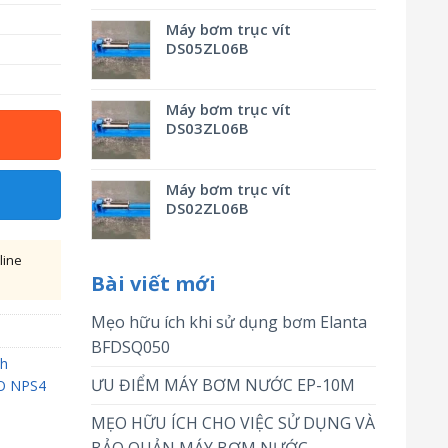
Máy bơm trục vít
DS05ZL06B
Máy bơm trục vít
DS03ZL06B
Máy bơm trục vít
DS02ZL06B
line
Bài viết mới
Mẹo hữu ích khi sử dụng bơm Elanta
BFDSQ050
ch
ƯU ĐIỂM MÁY BƠM NƯỚC EP-10M
O NPS4
MẸO HỮU ÍCH CHO VIỆC SỬ DỤNG VÀ