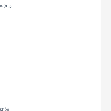
huộng.
 khỏe