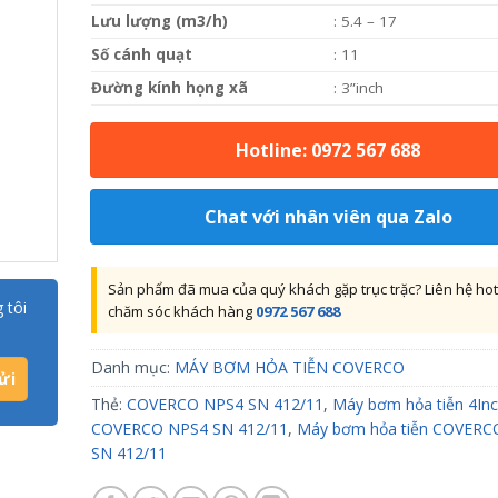
Lưu lượng (m3/h)
: 5.4 – 17
Số cánh quạt
: 11
Đường kính họng xã
: 3”inch
Hotline: 0972 567 688
Chat với nhân viên qua Zalo
Sản phẩm đã mua của quý khách gặp trục trặc? Liên hệ hot
 tôi
chăm sóc khách hàng
0972 567 688
Danh mục:
MÁY BƠM HỎA TIỄN COVERCO
Thẻ:
COVERCO NPS4 SN 412/11
,
Máy bơm hỏa tiễn 4In
COVERCO NPS4 SN 412/11
,
Máy bơm hỏa tiễn COVERC
SN 412/11