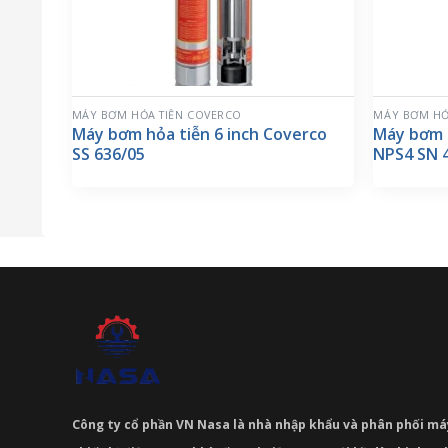
MÁY BƠM HỎA TIỄN COVERCO
MÁY BƠM HỎ
Máy bơm hỏa tiễn 6 inch Coverco
Máy bơm 
SS 636/05
NPS4 SN 
Công ty cổ phần VN Nasa là nhà nhập khẩu và phân phối m