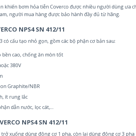
hân khiến bơm hỏa tiễn Coverco được nhiều người dùng ưa c
Nam, người mua hàng được bảo hành đầy đủ từ hãng.
VERCO NPS4 SN 412/11
có cấu tạo nhỏ gọn, gồm các bộ phận cơ bản sau:
ộ bền cao, chống ăn mòn tốt
hoặc 380V
òn
rbon Graphite/NBR
 ít rung lắc
phận dẫn nước, lọc cát,…
VERCO NPS4 SN 412/11
 trở xuống dùng động cơ 1 pha, còn lại dùng động cơ 3 pha