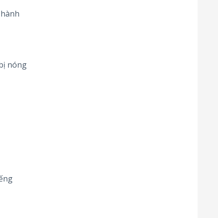
 hành
 bị nóng
iếng