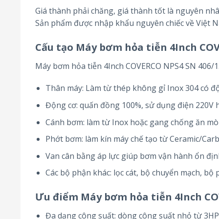
Giá thành phải chăng, giá thành tốt là nguyên n
Sản phẩm được nhập khẩu nguyên chiếc về Việt 
Cấu tạo Máy bơm hỏa tiễn 4Inch CO
Máy bơm hỏa tiễn 4Inch COVERCO NPS4 SN 406/13 
Thân máy: Làm từ thép không gỉ Inox 304 có đ
Động cơ: quấn đồng 100%, sử dụng điện 220V 
Cánh bơm: làm từ Inox hoặc gang chống ăn m
Phớt bơm: làm kín máy chế tạo từ Ceramic/Ca
Van cân bằng áp lực giúp bơm vận hành ổn định,
Các bộ phận khác: lọc cát, bộ chuyển mạch, bộ 
Ưu điểm Máy bơm hỏa tiễn 4Inch CO
Đa dạng công suất: dòng công suất nhỏ từ 3HP