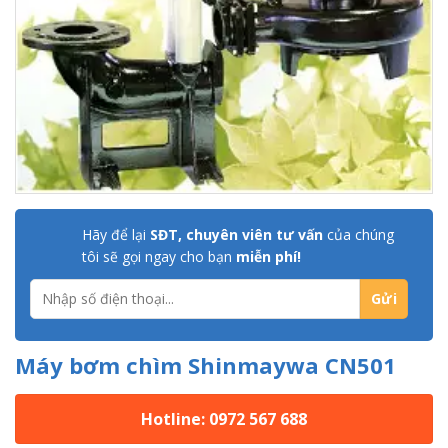
Hãy để lại
SĐT, chuyên viên tư vấn
của chúng
tôi sẽ gọi ngay cho bạn
miễn phí!
Máy bơm chìm Shinmaywa CN501
Hotline: 0972 567 688