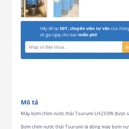
Hãy để lại
SĐT, chuyên viên tư vấn
của chúng
sẽ gọi ngay cho bạn
miễn phí!
Mô tả
Máy bơm chìm nước thải Tsurumi LH23.0W được s
Bơm chìm nước thải Tsurumi là dòng máy bơm nước