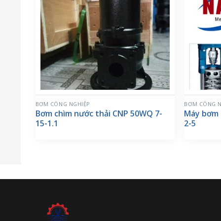
BƠM CÔNG NGHIỆP
BƠM CÔNG N
Bơm chìm nước thải CNP 50WQ 7-
Máy bơm 
15-1.1
2-5