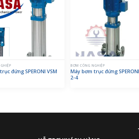
GHIỆP
BƠM CÔNG NGHIỆP
trục đứng SPERONI VSM
Máy bơm trục đứng SPERON
2-4