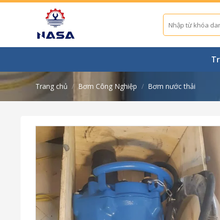
Skip
to
Tìm
kiếm:
content
Tr
Trang chủ
/
Bơm Công Nghiệp
/
Bơm nước thải