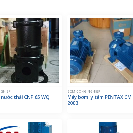
GHIỆP
BƠM CÔNG NGHIỆP
 nước thải CNP 65 WQ
Máy bơm ly tâm PENTAX CM 
200B