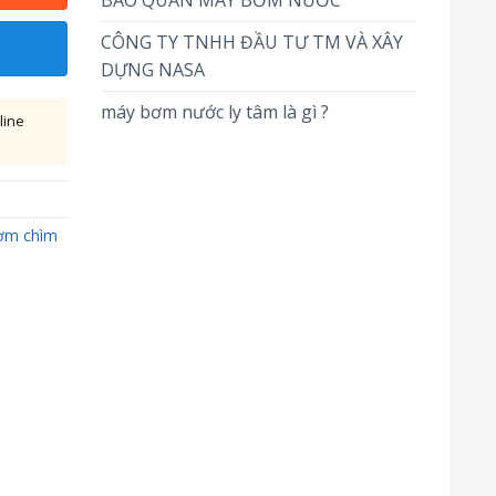
BẢO QUẢN MÁY BƠM NƯỚC
CÔNG TY TNHH ĐẦU TƯ TM VÀ XÂY
DỰNG NASA
máy bơm nước ly tâm là gì ?
line
ơm chìm