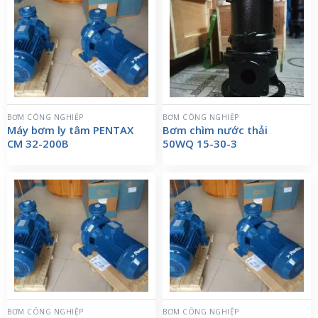
BƠM CÔNG NGHIỆP
BƠM CÔNG NGHIỆP
Máy bơm ly tâm PENTAX
Bơm chìm nước thải
CM 32-200B
50WQ 15-30-3
BƠM CÔNG NGHIỆP
BƠM CÔNG NGHIỆP