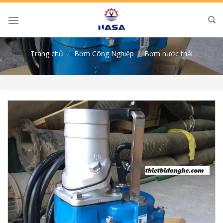
Skip
to
content
Trang chủ
/
Bơm Công Nghiệp
/
Bơm nước thải