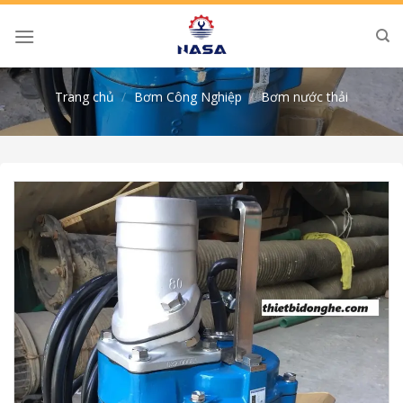
Skip
to
content
Trang chủ
/
Bơm Công Nghiệp
/
Bơm nước thải