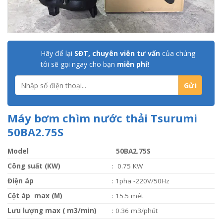
Hãy để lại
SĐT, chuyên viên tư vấn
của chúng
tôi sẽ gọi ngay cho bạn
miễn phí!
Máy bơm chìm nước thải Tsurumi
50BA2.75S
Model
50BA2.75S
Công suất (KW)
: 0.75 KW
Điện áp
: 1pha -220V/50Hz
Cột áp max (M)
: 15.5 mét
Lưu lượng max ( m3/min)
: 0.36 m3/phút