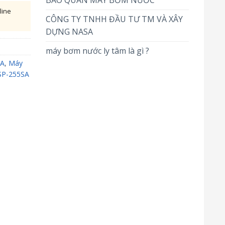
BẢO QUẢN MÁY BƠM NƯỚC
line
CÔNG TY TNHH ĐẦU TƯ TM VÀ XÂY
DỰNG NASA
máy bơm nước ly tâm là gì ?
SA
,
Máy
CSP-255SA