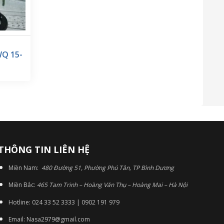
WQ 15-
THÔNG TIN LIÊN HỆ
Miền Nam:
480 Đường 51, Phường Phú Tân, TP Bình Dương
Miền Bắc:
465 Tam Trinh – Hoàng Văn Thụ – Hoàng Mai – Hà Nội
Hotline: 024 33 52 3333 | 0902 191 979
Email: Nasa2979@gmail.com