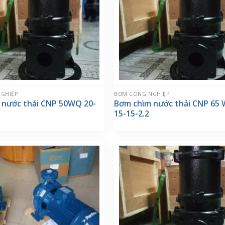
GHIỆP
BƠM CÔNG NGHIỆP
 nước thải CNP 50WQ 20-
Bơm chìm nước thải CNP 65
15-15-2.2