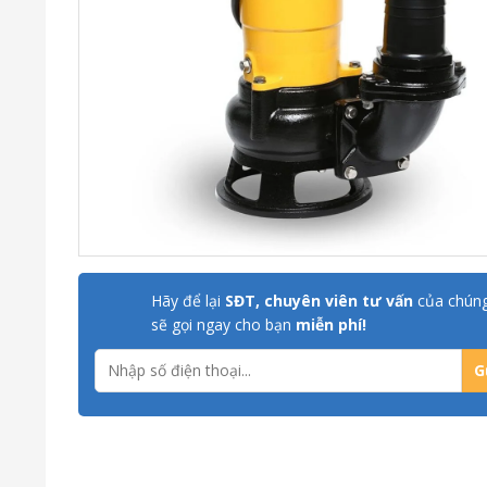
Hãy để lại
SĐT, chuyên viên tư vấn
của chúng
sẽ gọi ngay cho bạn
miễn phí!