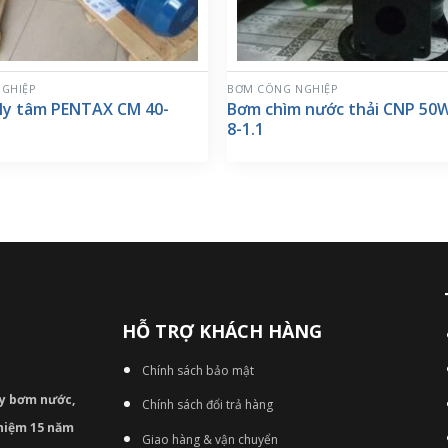
GHIỆP
BƠM CÔNG NGHIỆP
ly tâm PENTAX CM 40-
Bơm chìm nước thải CNP 50
8-1.1
HỖ TRỢ KHÁCH HÀNG
Chính sách bảo mật
áy bơm
nước,
Chính sách đổi trả hàng
nghiệm 15 năm
Giao hàng & vận chuyển