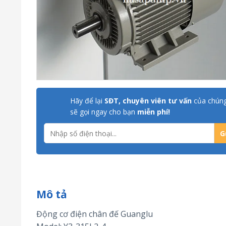
Hãy để lại
SĐT, chuyên viên tư vấn
của chúng
sẽ gọi ngay cho bạn
miễn phí!
Mô tả
Động cơ điện chân đế Guanglu