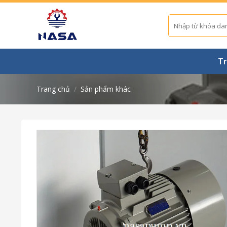
Skip
to
Tìm
kiếm:
content
Tr
Trang chủ
/
Sản phẩm khác