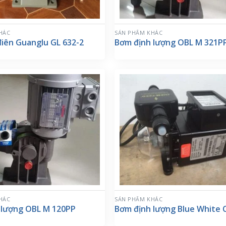
HÁC
SẢN PHẨM KHÁC
điên Guanglu GL 632-2
Bơm định lượng OBL M 321P
HÁC
SẢN PHẨM KHÁC
 lượng OBL M 120PP
Bơm định lượng Blue White 