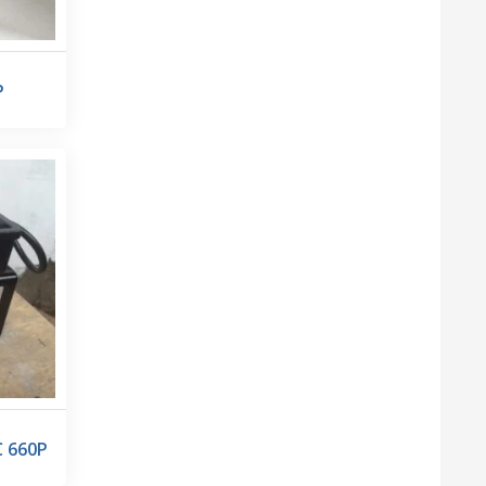
P
C 660P