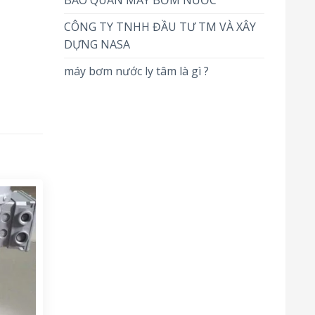
BẢO QUẢN MÁY BƠM NƯỚC
CÔNG TY TNHH ĐẦU TƯ TM VÀ XÂY
DỰNG NASA
máy bơm nước ly tâm là gì ?