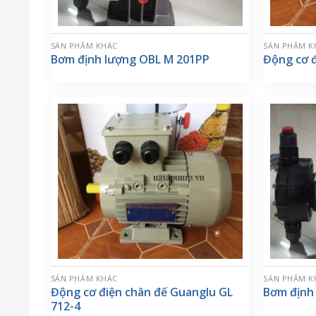
SẢN PHẨM KHÁC
SẢN PHẨM K
Bơm định lượng OBL M 201PP
Động cơ 
SẢN PHẨM KHÁC
SẢN PHẨM K
Động cơ điện chân đế Guanglu GL
Bơm định
712-4