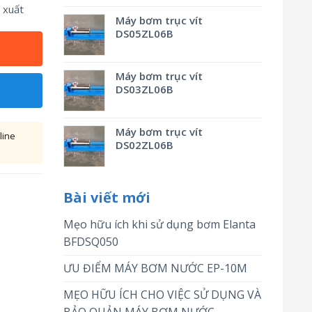
 xuất
Máy bơm trục vít
DS05ZL06B
Máy bơm trục vít
DS03ZL06B
Máy bơm trục vít
line
DS02ZL06B
Bài viết mới
Mẹo hữu ích khi sử dụng bơm Elanta
BFDSQ050
ƯU ĐIỂM MÁY BƠM NƯỚC EP-10M
MẸO HỮU ÍCH CHO VIỆC SỬ DỤNG VÀ