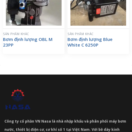
SẢN PHẨM KHÁC
SẢN PHẨM KHÁC
Bơm định lượng OBL M
Bơm định lượng Blue
23PP
White C 6250P
Công ty cổ phần VN Nasa là nhà nhập khẩu và phân phối máy bơm
nước, thiết bị điện cơ, cơ khí số 1 tại Việt Nam. Với bề dày kinh