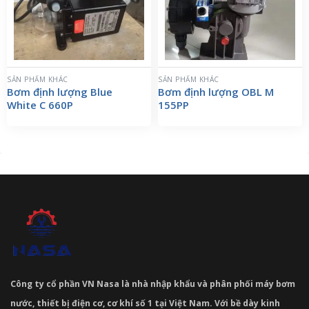
SẢN PHẨM KHÁC
SẢN PHẨM KHÁC
Bơm định lượng Blue
Bơm định lượng OBL M
White C 660P
155PP
Công ty cổ phần VN Nasa là nhà nhập khẩu và phân phối máy bơm
nước, thiết bị điện cơ, cơ khí số 1 tại Việt Nam. Với bề dày kinh