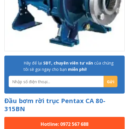
Hãy để lại
SĐT, chuyên viên tư vấn
của chúng
tôi sẽ gọi ngay cho bạn
miễn phí!
Đầu bơm rời trục Pentax CA 80-
315BN
Hotline: 0972 567 688