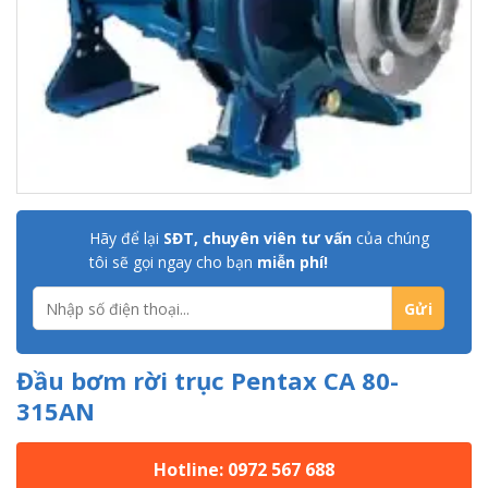
Hãy để lại
SĐT, chuyên viên tư vấn
của chúng
tôi sẽ gọi ngay cho bạn
miễn phí!
Đầu bơm rời trục Pentax CA 80-
315AN
Hotline: 0972 567 688