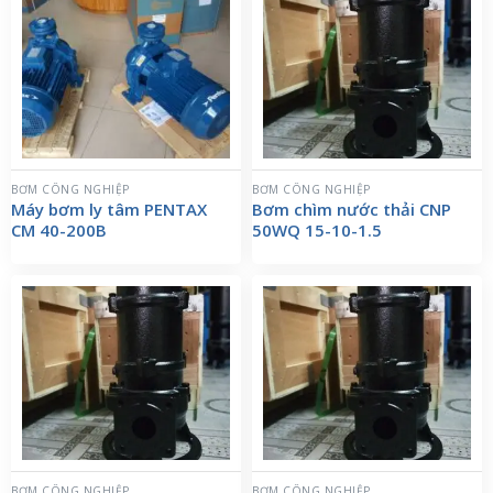
BƠM CÔNG NGHIỆP
BƠM CÔNG NGHIỆP
Máy bơm ly tâm PENTAX
Bơm chìm nước thải CNP
CM 40-200B
50WQ 15-10-1.5
BƠM CÔNG NGHIỆP
BƠM CÔNG NGHIỆP