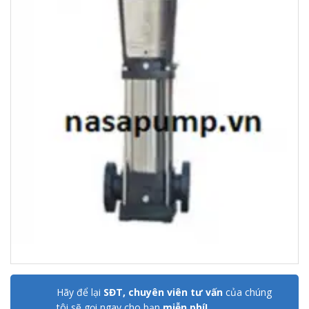
Hãy để lại
SĐT, chuyên viên tư vấn
của chúng
tôi sẽ gọi ngay cho bạn
miễn phí!