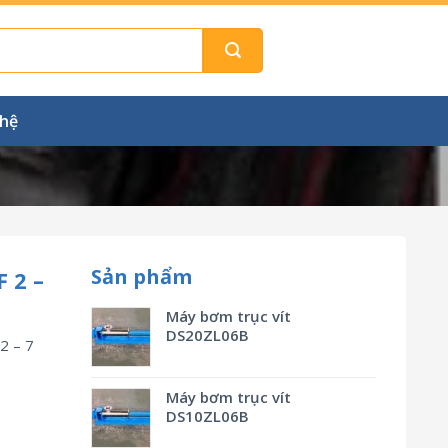
 hệ
Sản phẩm
 2 –
Máy bơm trục vít
DS20ZL06B
2 – 7
Máy bơm trục vít
DS10ZL06B