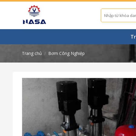
Skip
to
Tìm
kiếm:
content
Tr
Trang chủ
/
Bơm Công Nghiệp