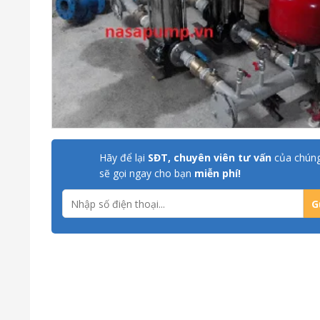
Hãy để lại
SĐT, chuyên viên tư vấn
của chúng
sẽ gọi ngay cho bạn
miễn phí!