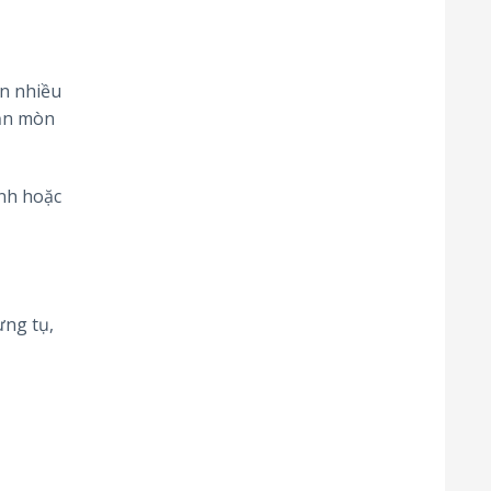
ển nhiều
 ăn mòn
nh hoặc
ưng tụ,