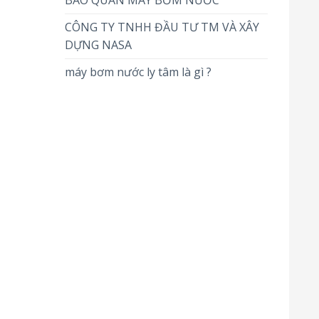
BẢO QUẢN MÁY BƠM NƯỚC
CÔNG TY TNHH ĐẦU TƯ TM VÀ XÂY
DỰNG NASA
máy bơm nước ly tâm là gì ?