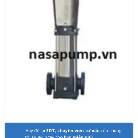
Hãy để lại
SĐT, chuyên viên tư vấn
của chúng
tôi sẽ gọi ngay cho bạn
miễn phí!