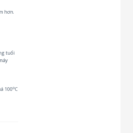
êm hơn.
ng tuổi
 máy
o
uá 100
C