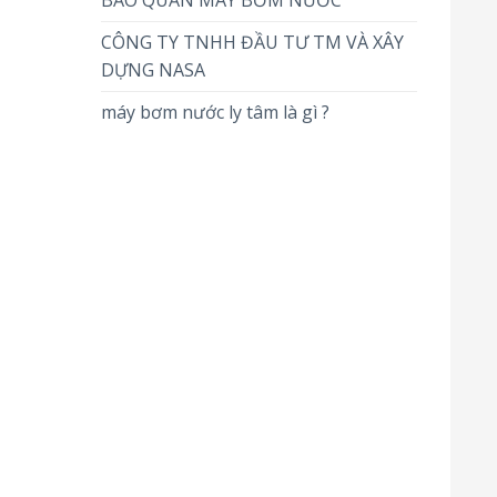
BẢO QUẢN MÁY BƠM NƯỚC
CÔNG TY TNHH ĐẦU TƯ TM VÀ XÂY
DỰNG NASA
máy bơm nước ly tâm là gì ?