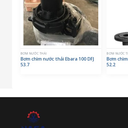
BƠM NƯỚC THẢI
BƠM NƯỚC T
Bơm chìm nước thải Ebara 100 DFJ
Bơm chìm 
53.7
52.2