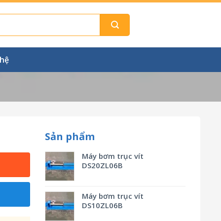
 hệ
Sản phẩm
Máy bơm trục vít
DS20ZL06B
Máy bơm trục vít
DS10ZL06B