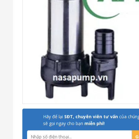
Hãy để lại
SĐT, chuyên viên tư vấn
của chúng
sẽ gọi ngay cho bạn
miễn phí!