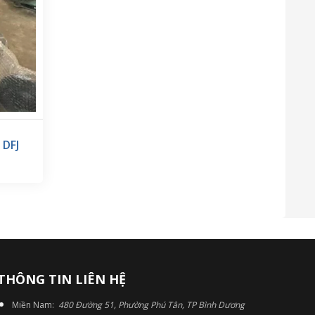
 DFJ
THÔNG TIN LIÊN HỆ
Miền Nam:
480 Đường 51, Phường Phú Tân, TP Bình Dương