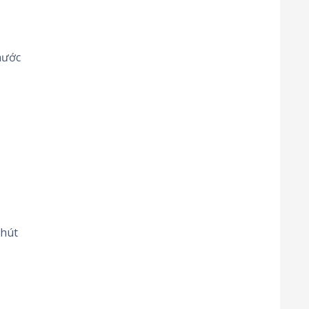
nước
 hút