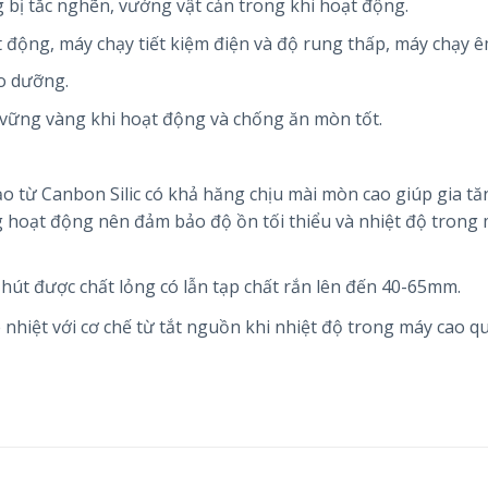
g bị tắc nghẽn, vướng vật cản trong khi hoạt động.
 động, máy chạy tiết kiệm điện và độ rung thấp, máy chạy 
o dưỡng.
vững vàng khi hoạt động và chống ăn mòn tốt.
o từ Canbon Silic có khả hăng chịu mài mòn cao giúp gia tă
g hoạt động nên đảm bảo độ ồn tối thiểu và nhiệt độ trong
hút được chất lỏng có lẫn tạp chất rắn lên đến 40-65mm.
nhiệt với cơ chế từ tắt nguồn khi nhiệt độ trong máy cao q