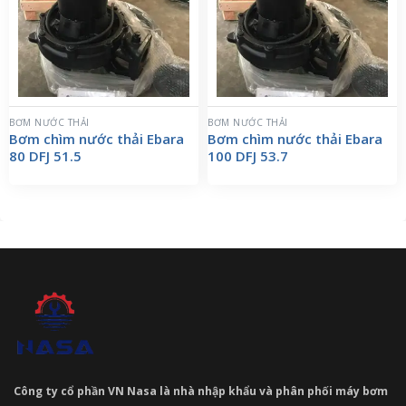
BƠM NƯỚC THẢI
BƠM NƯỚC THẢI
Bơm chìm nước thải Ebara
Bơm chìm nước thải Ebara
80 DFJ 51.5
100 DFJ 53.7
Công ty cổ phần VN Nasa là nhà nhập khẩu và phân phối máy bơm