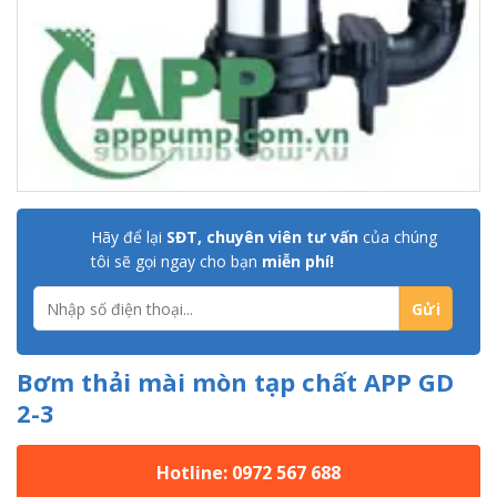
Hãy để lại
SĐT, chuyên viên tư vấn
của chúng
tôi sẽ gọi ngay cho bạn
miễn phí!
Bơm thải mài mòn tạp chất APP GD
2-3
Hotline: 0972 567 688