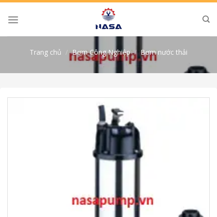
Skip
to
content
Trang chủ
/
Bơm Công Nghiệp
/
Bơm nước thải