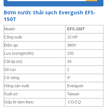
Bơm nước thải sạch Evergush EFS-
150T
Model:
EFS-150T
Công suất:
15 HP
Điện áp:
380V
Lưu lượng(m3/h):
150
Cột áp (m):
34
Số cực
2
Cỡ nòng:
4”
Hãng sản xuất:
Evergush
Xuất xứ:
Taiwan
Giấy tờ kèm theo:
CO-CQ