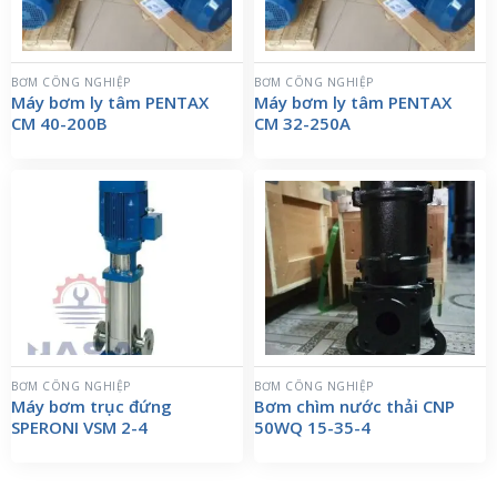
BƠM CÔNG NGHIỆP
BƠM CÔNG NGHIỆP
Máy bơm ly tâm PENTAX
Máy bơm ly tâm PENTAX
CM 40-200B
CM 32-250A
BƠM CÔNG NGHIỆP
BƠM CÔNG NGHIỆP
Máy bơm trục đứng
Bơm chìm nước thải CNP
SPERONI VSM 2-4
50WQ 15-35-4