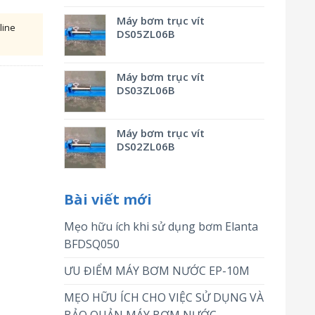
Máy bơm trục vít
line
DS05ZL06B
Máy bơm trục vít
DS03ZL06B
Máy bơm trục vít
DS02ZL06B
Bài viết mới
Mẹo hữu ích khi sử dụng bơm Elanta
BFDSQ050
ƯU ĐIỂM MÁY BƠM NƯỚC EP-10M
MẸO HỮU ÍCH CHO VIỆC SỬ DỤNG VÀ