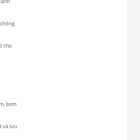
cánh
 chống
ữ cho
bơm, bơm
t và lưu