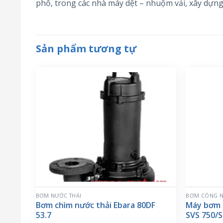
phố, trong các nhà máy dệt – nhuộm vải, xây dựng t
Sản phẩm tương tự
BƠM NƯỚC THẢI
BƠM CÔNG N
Bơm chìm nước thải Ebara 80DF
Máy bơm 
53.7
SVS 750/S