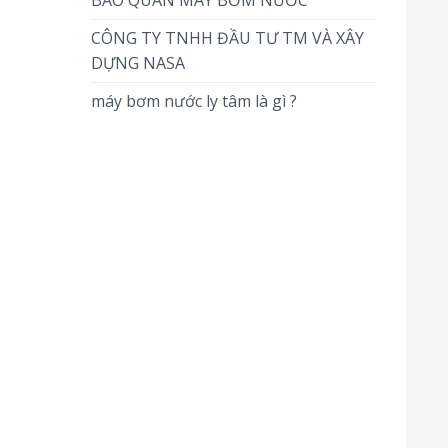
BẢO QUẢN MÁY BƠM NƯỚC
CÔNG TY TNHH ĐẦU TƯ TM VÀ XÂY
DỰNG NASA
máy bơm nước ly tâm là gì ?