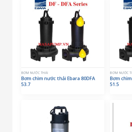
BƠM NƯỚC THẢI
BƠM NƯỚC T
Bơm chìm nước thải Ebara 80DFA
Bơm chìm
53.7
51.5