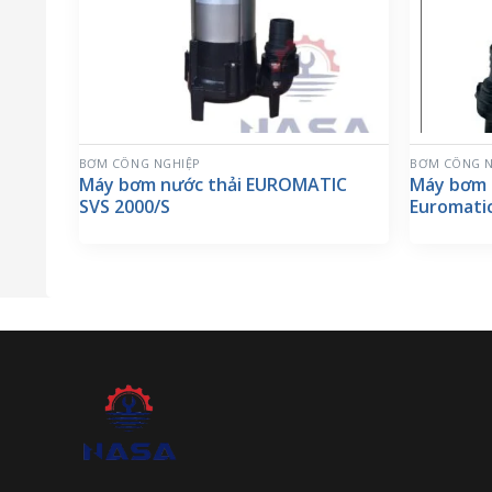
BƠM CÔNG NGHIỆP
BƠM CÔNG N
Máy bơm nước thải EUROMATIC
Máy bơm 
SVS 2000/S
Euromati