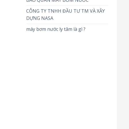
BẢO QUẢN MÁY BƠM NƯỚC
CÔNG TY TNHH ĐẦU TƯ TM VÀ XÂY
DỰNG NASA
máy bơm nước ly tâm là gì ?