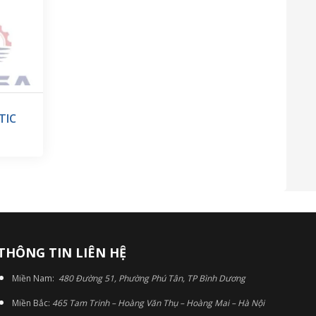
TIC
THÔNG TIN LIÊN HỆ
Miền Nam:
480 Đường 51, Phường Phú Tân, TP Bình Dương
Miền Bắc:
465 Tam Trinh – Hoàng Văn Thụ – Hoàng Mai – Hà Nội