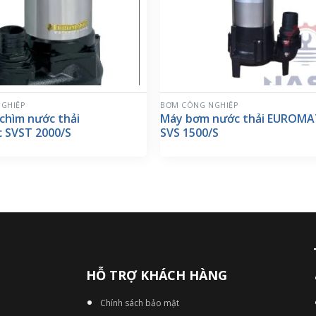
GHIỆP
BƠM CÔNG NGHIỆP
chìm nước thải
Máy bơm nước thải EUROMA
c SVST 2000/S
SVS 1500/S
HỖ TRỢ KHÁCH HÀNG
Chính sách bảo mật