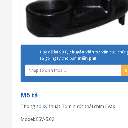
Hãy để lại
SĐT, chuyên viên tư vấn
của chúng
sẽ gọi ngay cho bạn
miễn phí!
Mô tả
Thông số kỹ thuật Bơm nước thải chìm Evak
Model: ESV-5.02