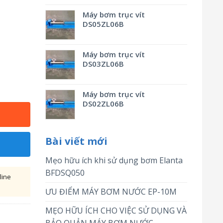
Máy bơm trục vít
DS05ZL06B
Máy bơm trục vít
DS03ZL06B
Máy bơm trục vít
DS02ZL06B
Bài viết mới
Mẹo hữu ích khi sử dụng bơm Elanta
BFDSQ050
line
ƯU ĐIỂM MÁY BƠM NƯỚC EP-10M
MẸO HỮU ÍCH CHO VIỆC SỬ DỤNG VÀ