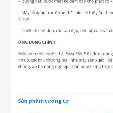
– Buồng dầu được thiết kế đảm bảo cho phốt cơ kh
– Máy có dạng trục đứng thả chìm có thể gắn th
bị cạn.
– Thiết kế nhỏ dọn, cấu tạo đẹp, bền bỉ, có khả nă
ỨNG DỤNG CHÍNH
Máy bơm chìm nước thải Evak ESV-5.02 được dùng t
nhà ở, các khu thương mại, nhà máy sản xuất… Bê
chồng, ao hồ nông nghiệp, chăn nuôi trồng trọt, t
Sản phẩm tương tự