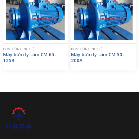
BƠM CÔNG NGHIỆP
BƠM CÔNG NGHIỆP
Máy bơm ly tâm CM 65-
Máy bơm ly tâm CM 50-
125B
200A