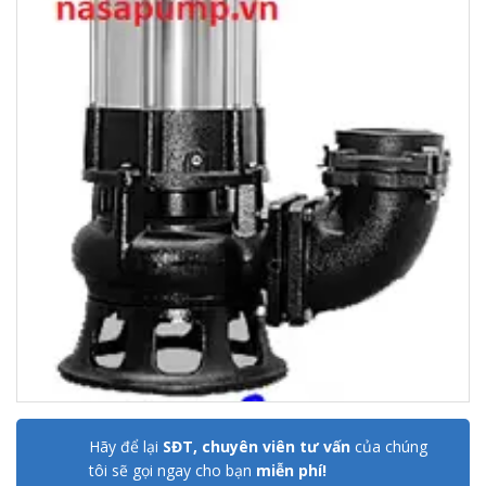
Hãy để lại
SĐT, chuyên viên tư vấn
của chúng
tôi sẽ gọi ngay cho bạn
miễn phí!