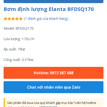
Bơm định lượng Elanta BFDSQ170
(
1
đánh giá của khách hàng)
5.00
1
trên 5
Model: BFDSQ170
dựa trên
đánh giá
Lưu lượng: 170L/H
Áp suất: 7Bar
Công suất: 0.37kw
Hotline: 0972 567 688
Chat với nhân viên qua Zalo
Sản phẩm đã mua của quý khách gặp trục trặc? Liên hệ hotline