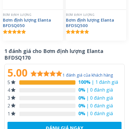
BƠM ĐỊNH LƯỢNG
BƠM ĐỊNH LƯỢNG
Bơm định lượng Elanta
Bơm định lượng Elanta
BFDSQ050
BFDSQ500
Được xếp
Được xếp
hạng
5.00
hạng
5.00
5 sao
5 sao
1 đánh giá cho
Bơm định lượng Elanta
BFDSQ170
5.00
1
đánh giá của khách hàng
100%
| 1 đánh giá
5
5.00
1
trên 5
dựa trên
0%
| 0 đánh giá
4
đánh giá
0%
| 0 đánh giá
3
0%
| 0 đánh giá
2
0%
| 0 đánh giá
1
ĐÁNH GIÁ NGAY