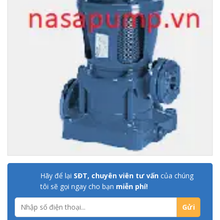
Hãy để lại
SĐT, chuyên viên tư vấn
của chúng
tôi sẽ gọi ngay cho bạn
miễn phí!