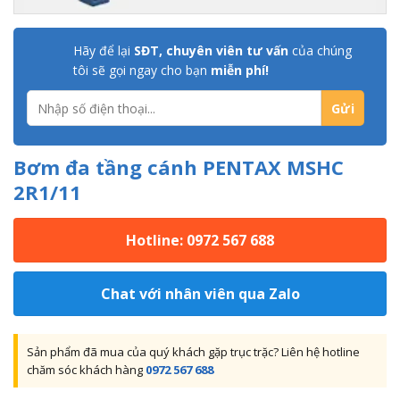
Hãy để lại
SĐT, chuyên viên tư vấn
của chúng
tôi sẽ gọi ngay cho bạn
miễn phí!
Bơm đa tầng cánh PENTAX MSHC
2R1/11
Hotline: 0972 567 688
Chat với nhân viên qua Zalo
Sản phẩm đã mua của quý khách gặp trục trặc? Liên hệ hotline
chăm sóc khách hàng
0972 567 688