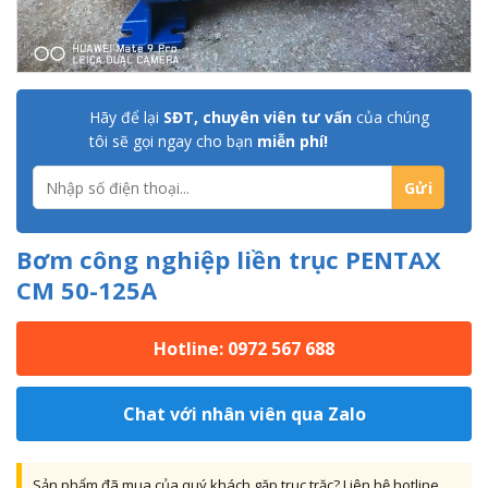
Hãy để lại
SĐT, chuyên viên tư vấn
của chúng
tôi sẽ gọi ngay cho bạn
miễn phí!
Bơm công nghiệp liền trục PENTAX
CM 50-125A
Hotline: 0972 567 688
Chat với nhân viên qua Zalo
Sản phẩm đã mua của quý khách gặp trục trặc? Liên hệ hotline