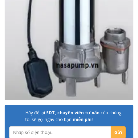
Hãy để lại
SĐT, chuyên viên tư vấn
của chúng
tôi sẽ gọi ngay cho bạn
miễn phí!