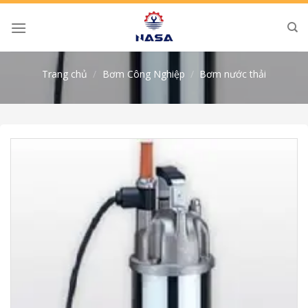
Skip
to
content
Trang chủ
/
Bơm Công Nghiệp
/
Bơm nước thải