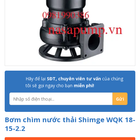
Hãy để lại
SĐT, chuyên viên tư vấn
của chúng
tôi sẽ gọi ngay cho bạn
miễn phí!
Bơm chìm nước thải Shimge WQK 18-
15-2.2