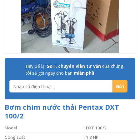
Hãy để lại
SĐT, chuyên viên tư vấn
của chúng
tôi sẽ gọi ngay cho bạn
miễn phí!
Bơm chìm nước thải Pentax DXT
100/2
Model
: DXT 100/2
Công suất
: 1.8 HP