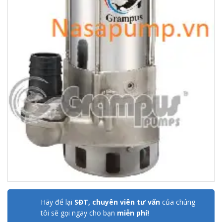
Hãy để lại
SĐT, chuyên viên tư vấn
của chúng
tôi sẽ gọi ngay cho bạn
miễn phí!