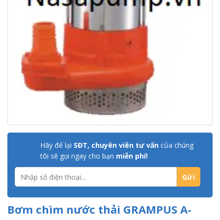
Hãy để lại
SĐT, chuyên viên tư vấn
của chúng
tôi sẽ gọi ngay cho bạn
miễn phí!
Bơm chìm nước thải GRAMPUS A-