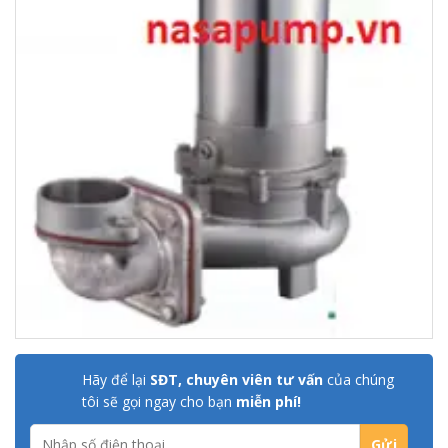
Hãy để lại
SĐT, chuyên viên tư vấn
của chúng
tôi sẽ gọi ngay cho bạn
miễn phí!