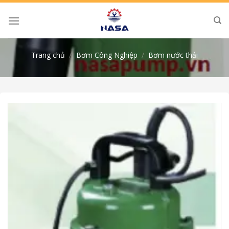
Skip
to
content
Trang chủ
/
Bơm Công Nghiệp
/
Bơm nước thải